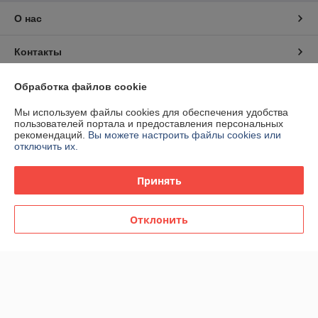
О нас
Контакты
Доставка и оплата
Обработка файлов cookie
Мы используем файлы cookies для обеспечения удобства
Полная версия сайта
пользователей портала и предоставления персональных
рекомендаций.
Вы можете настроить файлы cookies или
отключить их.
Сайт создан на платформе Deal.by
Принять
Отклонить
Информация для покупателя
Юридическое лицо:
Образовательный центр Седьмая Грань
Минский р-н, п. Привольный, ул. Солнечная, 1
Регистрационный номер ЕГР: 691148738