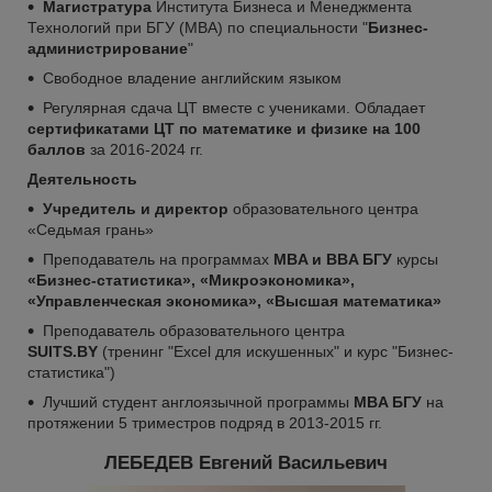
Магистратура
Института Бизнеса и Менеджмента
Технологий при БГУ (MBA) по специальности "
Б
изнес-
администрирование
"
Свободное владение английским языком
Регулярная сдача ЦТ вместе с учениками. Обладает
сертификатами ЦТ по математике и физике на 100
баллов
за 2016-2024 гг.
Деятельность
Учредитель и директор
образовательного центра
«Седьмая грань»
Преподаватель на программах
MBA и BBA БГУ
курсы
«Бизнес-статистика», «Микроэкономика»,
«Управленческая экономика», «Высшая математика»
Преподаватель образовательного центра
SUITS.BY
(тренинг "Excel для искушенных" и курс "Бизнес-
статистика")
Лучший студент англоязычной программы
MBA БГУ
на
протяжении 5 триместров подряд в 2013-2015 гг.
ЛЕБЕДЕВ Евгений Васильевич