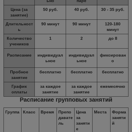
ьно
паре
Цена (за
50 руб.
40 руб.
30 - 35 руб.
занятие)
Длительност
90 минут
90 минут
120-180
ь
минут
Количество
1
2
до 8
учеников
Расписание
индивидуал
индивидуал
фиксирован
ь​ное
ь​ное
о
Пробное
бесплатно
бесплатно
бесплатно
занятие
График
за каждое
за каждое
ежемесячно
оплаты
занятие
занятие
Расписание групповых занятий
Группа
Класс
Время
Препо
Цена
Места
Форма
давате
за
заняти
ль
заняти
й
е