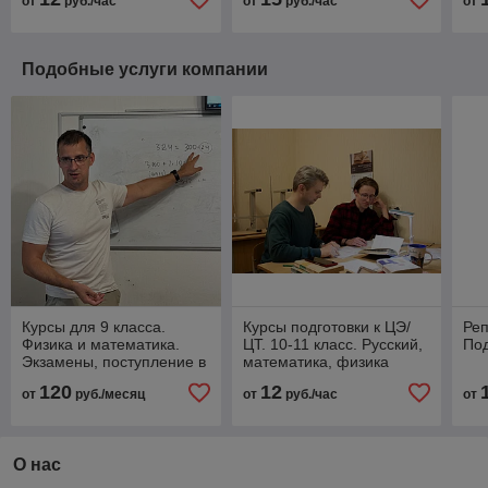
от
руб./час
от
руб./час
от
Подобные услуги компании
Курсы для 9 класса.
Курсы подготовки к ЦЭ/
Реп
Физика и математика.
ЦТ. 10-11 класс. Русский,
Под
Экзамены, поступление в
математика, физика
лицей 2024.
120
12
от
руб./месяц
от
руб./час
от
О нас