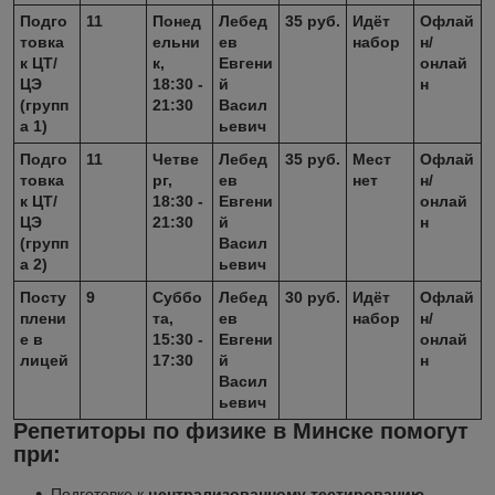
Подго
11
Понед
Лебед
35 руб.
Идёт
Офлай
товка
ельни
ев
набор
н/
к ЦТ/
к,
Евгени
онлай
ЦЭ
18:30 -
й
н
(групп
21:30
Васил
а 1)
ьевич
Подго
11
Четве
Лебед
35 руб.
Мест
Офлай
товка
рг,
ев
нет
н/
к ЦТ/
18:30 -
Евгени
онлай
ЦЭ
21:30
й
н
(групп
Васил
а 2)
ьевич
Посту
9
Суббо
Лебед
30 руб.
Идёт
Офлай
плени
та,
ев
набор
н/
е в
15:30 -
Евгени
онлай
лицей
17:30
й
н
Васил
ьевич
Репетиторы по физике в Минске помогут
при:
Подготовке к
централизованному тестированию